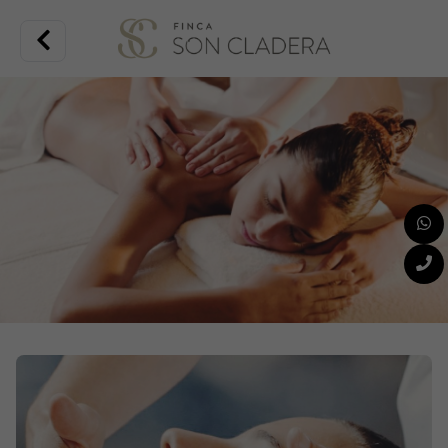
Im Jahr 2022 haben wir beschlossen, die „possessió“ (wie sie auf
Mallorquinisch genannt wird) umzugestalten, um sie weiterhin in dem
Zustand erhalten zu können, den sie verdient, und damit auch andere
Menschen sie genießen können.
Son Cladera ist eines der wichtigsten Besitztümer von Sa Pobla, der
Gemeinde, zu der es mit Stolz gehört. Es war ein Bauernhof, der für den
Anbau von Berg- und Feldfrüchten genutzt wurde; es gab eine Ölmühle
und auch eine Mühle.
Es war auch ein Treffpunkt für mallorquinische Kulturschaffende wie
Costa i Llobera, María Antonia Salvà und Emilia Sureda i Bimet. Letztere
hat der Possessió mehrere Gedichte gewidmet.