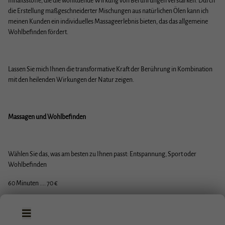
Inhaltsstoffe, die die wohltuende Wirkung von Berührungen verstärken. Durch
die Erstellung maßgeschneiderter Mischungen aus natürlichen Ölen kann ich
meinen Kunden ein individuelles Massageerlebnis bieten, das das allgemeine
Wohlbefinden fördert.
Hotel zwischen Alcudia und
Pollensa
Lassen Sie mich Ihnen die transformative Kraft der Berührung in Kombination
mit den heilenden Wirkungen der Natur zeigen.
Massagen und Wohlbefinden
Wählen Sie das, was am besten zu Ihnen passt: Entspannung, Sport oder
Wohlbefinden
60 Minuten .... 70 €
90 Minuten .... 100 €
Reservar