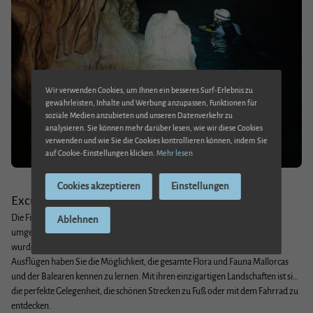
Unsere Familie hat die Ehre, seit mehreren Generationen Bewohner
von Son Cladera zu sein, das für viele von uns zu unserem Lieblingsort
auf der Welt geworden ist.
Wir verwenden Cookies, um Ihnen ein besseres Surf-Erlebnis zu
gewährleisten, Inhalte und Werbung anzupassen, Funktionen für
Wir heißen Sie herzlich willkommen und hoffen, dass Sie, wenn Sie das
soziale Medien anzubieten und unseren Datenverkehr zu
analysieren. Sie können mehr darüber lesen, wie wir diese Cookies
Landgut besuchen, es genauso genießen wie wir und Ihre eigenen
verwenden und wie Sie die Cookies kontrollieren können, indem Sie
Erfahrungen machen werden.
auf Cookie-Einstellungen klicken.
Mehr lesen
Cookies akzeptieren
Einstellungen
Excursiones
Die Finca Son Cladera ist von der wunderschönen Serra de Tramuntana
Ablehnen
umgeben. Diese Berge, die von der UNESCO zum Weltkulturerbe erklärt
wurden, sind der ideale Ort für alle Arten von Wanderungen. Auf diesen
Ausflügen haben Sie die Möglichkeit, die gesamte Flora und Fauna Mallorcas
und der Balearen kennen zu lernen. Mit ihren einzigartigen Landschaften ist sie
die perfekte Gelegenheit, die schönen Strecken zu Fuß oder mit dem Fahrrad zu
entdecken.