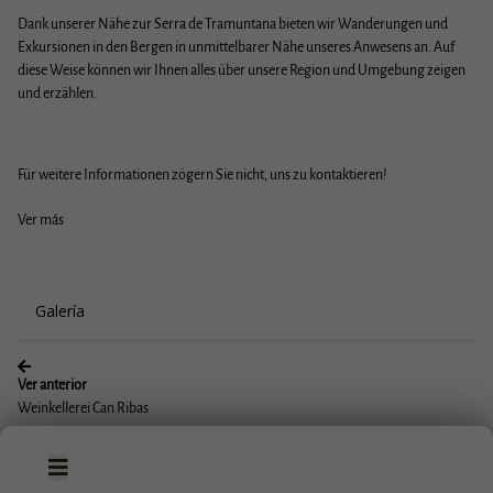
Dank unserer Nähe zur Serra de Tramuntana bieten wir Wanderungen und
Exkursionen in den Bergen in unmittelbarer Nähe unseres Anwesens an. Auf
diese Weise können wir Ihnen alles über unsere Region und Umgebung zeigen
Hotel zwischen Alcudia und
und erzählen.
Pollensa
Für weitere Informationen zögern Sie nicht, uns zu kontaktieren!
Ver más
Galería
Ver anterior
Weinkellerei Can Ribas
Reservar