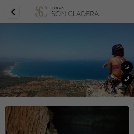
Im Jahr 2022 haben wir beschlossen, die „possessió“ (wie sie auf
Mallorquinisch genannt wird) umzugestalten, um sie weiterhin in dem
Zustand erhalten zu können, den sie verdient, und damit auch andere
Menschen sie genießen können.
Son Cladera ist eines der wichtigsten Besitztümer von Sa Pobla, der
Gemeinde, zu der es mit Stolz gehört. Es war ein Bauernhof, der für den
Anbau von Berg- und Feldfrüchten genutzt wurde; es gab eine Ölmühle
und auch eine Mühle.
Es war auch ein Treffpunkt für mallorquinische Kulturschaffende wie
Costa i Llobera, María Antonia Salvà und Emilia Sureda i Bimet. Letztere
hat der Possessió mehrere Gedichte gewidmet.